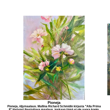
Pioneja
Pioneja, öljymaalaus. Mallina Richard Schmidin kirjasta ”Alla Prima
II” löytynyt ihastuttava maalaus, joskaan tämä ei ole suora kopio.