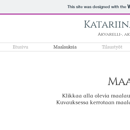
This site was designed with the
Katariin
Akvarelli-, a
Etusivu
Maalauksia
Tilaustyöt
Maa
Klikkaa alla olevia maala
Kuvauksessa kerrotaan maalau