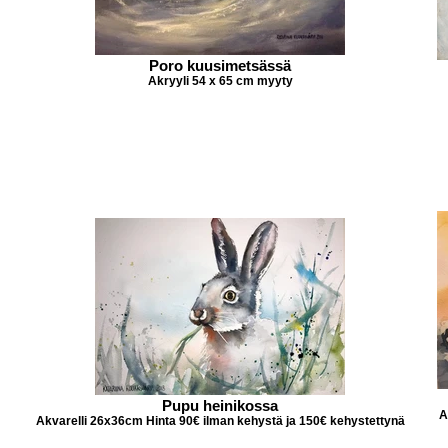
Poro kuusimetsässä
Akryyli 54 x 65 cm myyty
Pupu heinikossa
A
Akvarelli 26x36cm Hinta 90€ ilman kehystä ja 150€ kehystettynä