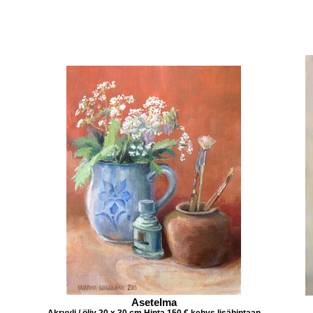
Asetelma
Akryyli / öljy 20 x 30 cm Hinta 150 € kehys lisähintaan