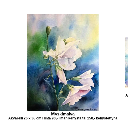
A
Myskimalva
Akvarelli 26 x 36 cm Hinta 90,- ilman kehystä tai 150,- kehystettynä